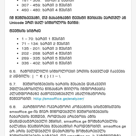
161 - 306: ხარჯი 2 მესიჯი
307 - 459: ხარჯი 3 მესიჯი
460 - 480: ხარჯი 4 მესიჯი
იმ შემთხვევაში, თუ გასაგზავნი ტექსტი შეიცავს ქართულ ან
Unicode ერთ ცალ სიმბოლოს მაინც:
ტექტსის სიგრძე
1 – 70: ხარჯი 1 მესიჯი
71 – 134: ხარჯი 2 მესიჯი
135 - 201: ხარჯი 3 მესიჯი
202 - 268: ხარჯი 4 მესიჯი
269 - 335: ხარჯი 5 მესიჯი
336 - 402: ხარჯი 6 მესიჯი
6.6. ჩამოთვლილი სიმბოლოები ერთის ნაცვლად იკავებს
2 ადგილს: | ^ € { } [ ] ~ \
6.7. შეტყობინებების ხარჯის შესახებ დამკვეთი
უფლებამოსილია წინასწარ მიიღოს ინფორმაცია
პლატფორმაზე გამოქვეყნებული ანალიზატორის
მეშვეობით:
http://smsoffice.ge/analyzer/
6.8. პარტნიორი ოპერატორი კომპანიის სისტემისთვის
smsoffice.ge-ის მიერ მიწოდებული შეტყობინებების
ჩაბარების შემდეგ, როდესაც არსებობს ამის
დამადასტურებელი უწყისი, smsoffice.ge მომხმარებლის
ბალანსს შეამცირებს შესაბამისი რაოდენობით. smsoffice.ge
არ არის ვალდებული დაუბრუნოს მომხმარებელს
შეტყობინებების ხარჯები, თუ smsoffice.ge -ს პარტნიორმა