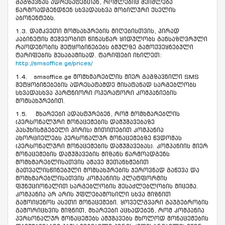
გაგზავნას ადრესატებთან, რომლებიც შეიძლება
წარმოადგენდნენ სხვადასხვა მობილური ქსელის
აბონენტებს.
1.3. დამკვეთი მომსახურების მიღებისთვის, პირად
კაბინეტის მეშვეობით წინასწარ ყიდულობს განსაზღვრული
რაოდენობის შეტყობინებებს ბმულზე გამოქვეყნებული
ტარიფების შესაბამისად. ტარიფები იხილეთ:
http://smsoffice.ge/prices/
1.4. smsoffice.ge მომხმარებლის მიერ გაგზავნილი SMS
შეტყობინებების ადრესატამდე მისატანად სარგებლობს
სხვადასხვა პარტნიორი ოპერატორი კომპანიების
მომსახურებით.
1.5. მხარეები ადასტურებენ, რომ მომხმარებლის
(პერსონალური მონაცემების დამუშავებაზე
პასუხისმგებელი პირის) მითითებით კომპანია
ახორციელებს პერსონალურ მონაცემებზე წვდომას
(პერსონალური მონაცემების დამუშავებას). კომპანიის მიერ
მონაცემების დამუშავების მიზანს წარმოადგენს
მომხმარებლისათვის ამავე შეთანხმებით
გათვალისწინებული მომსახურების ჯეროვნად გაწევა და
მომხმარებლისათვის კომპანიის პლატფორმის
ფუნქციონალით სარგებლობის შესაძლებლობის მიცემა.
კომპანია არ არის უფლებამოსილი სხვა მიზნით
გამოიყენოს ასეთი მონაცემები. ყოველგვარი გაუგებრობის
გამორიცხვის მიზნით, მხარეები აცხადებენ, რომ კომპანია
პერსონალურ მონაცემებს ამუშავებს მხოლოდ მონაცემების