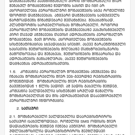
დამუშავებაზე პაუსხიმგებელი პირის (მომხარებელი) მიერ
შენახულ მონაცემებზე წვდომის სახით და იგი არ
ახორციელებს პერსონალური მონაცემების სხვა რომელიმე
ფორმით დამუშავებას. ამგვარი დამუშავების საფუძველს
წარმოადგენს წინამდებარე შეთანხმება. შესაბამისად,
პლატფორმის სარგებლობისას მომხარებელი, როგორც
პერსონალური მონაცემების დამუშავებაზე პასუხისმგებელი
პირი თავად ამუშავებს თავისი ადრესატების პერსონალურ
მონაცემებს. მათ შორის, ახორციელებს მონაცემების
სისტემატიზაციას სხვადასხვა სიებში, ასევე მარკენტინგული
ხასიათის შეტყობინებების მიღებაზე თანხმობების/უარის
გამოთხოვასა და შენახვას, შეტყობინების შინაარსისა და
ადრესატების განსაზღვრას, ასევე შეტყობინებების
დაგზავნას ადრესატებისათვის.
1.6. კომპანია პერსონალურ მონაცემებს ამუშავებს და
ინახავს მომხმარებლის მიერ ვებ-გვერდზე რეგისტრაციის
მომენტიდან მომხმარებლის მიერ რეგისტრაციის
გაუქმებიდან 1 წლის ვადით. ამ ვადის გასვლის შემდეგ,
კომპანია ვალდებულია სისტემაში სრულად წაშალოს
მომხმარებელთან და მის ადრესატებთან დაკავშირებული
პერსონალური ინფორმაცია.
სათაური
2.1. მომხმარებელი ვალდებულია დაარეგისტრიროს
სათაური (სახელწოდება), რომელიც SMS ოფისის მიერ
დადასტურების შემდეგ იქნება აქტიური. მომხმარებელი
უფლებამოსილია დაარეგისტრიროს შეუზღუდავი