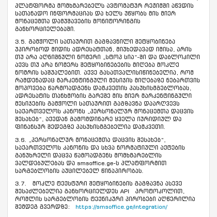
პლატფორმა მომხმარებელს ავტომატურ რეჟიმში აწვდის
სათანადო ინფორმაციას და ხელს უწყობს მის მიერ
მონაცემთა დამუშავების მონიტორინგის
განხორციელებაში.
3.5. გამჭოლი სათაურით გაგზავნილი შეტყობინება
უპირობოდ მიდის ადრესატთან, მიუხედავად იმისა, არის
თუ არა აღნიშნული ნომერი „სტოპ სია“-ში და დაბლოკილი
აქვს თუ არა ნომერს შეტყობინებების მიღება მოკლე
ნომრის საშუალებით. აქვე გასათვალისიწინებელია, რომ
რამდენადაც მარკენტინგული მესიჯის მიღებაზე ნებართვის
მოპოვება წარმოადგენს დამკვეთის პასუხისმგებლობას,
ადრესატის თანხმობის გარეშე მის მიერ მარკენტინგული
მესიჯების გამჭოლი სათაურით გაგზავნა დაარღვევს
საქართველოს კანონს „პერსონალურ მონაცემთა დაცვის
შესახებ“, აქედან გამომდინარე ყველა იურიდიულ და
ფინანსურ შედეგზე პასუხისმგებელია დამკვეთი.
3.6. „პერსონალურ მონაცემთა დაცვის შესახებ“,
საქართველოს კანონის და სხვა ნორმატიული აქტების
განუხრელი დაცვა წამოადგენს მომხმარებლის
ვალდებულებას და smsoffice.ge-ს პლატფორმით
სარგებლობის აუცილებელ წინაპირობას.
3.7. მოკლე ტექსტური შეტყობინების გაგზავნა ასევე
შესაძლებელია განხორციელდეს API პროტოკოლით,
რომლის სარგებლობის ტექნიკური პირობები აღწერილია
შემდეგ გვერდზე:
https://smsoffice.ge/integration/