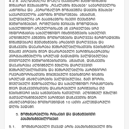
4.2.8. ვალდებულია მოკლე ტექსტური შეტყობინების
შინაარსი შეუსაბამოს „რეკლამის შესახებ“ საქართველოს
კანონისა და „პერსონალურ მონაცემთა დაცვის შესახებ“
საქართველოს კანონის მოთხოვნებს. ამასთან,
ვალდებულია არ გააგზავნოს ისეთი ტექსტური
შეტყობინებები, რომლებიც შეიცავს მოწოდებას
სახელმწიფო არეულობისკენ ან ავრცელებს ცრუ
ინფორმაციას სახელმწიფო ინსტიტუტების სახელით.
აღნიშნული პუნქტის მოთხოვნების დარღვევა წარმოადგენს
წინამდებარე შეთანხმების არსებით დარღვევას და
დამკვეთს დაეკისრება შემსრულებლისათვის ნებისმიერი
მესამე პირების მიერ დაკისრებული ჯარიმის/საურავის/
პირგასამტეხლოს სრულად გადახდის ვალდებულება
თითოეული შეტყობინებისთვის. ამასთან, დამკვეთს
დაეკისრება აღნიშნული მუხლის დარღვევით
შემსრულებლისთვის და შემსრულებლის პარტნიორი
ოპერატორისათვის მიყენებული ნებისმიერი ზიანის
სრულად ანაზღაურების ვალდებულება, მათ შორის,
მიუღებელი შემოსავლისა და სახელმწიფო ორგანოების
მიერ დამკვეთისთვის დაკისრებული ჯარიმებისა თუ
ნებისმიერი სხვა სანქციების ჩათვლით. აღნიშნულ მუხლში
გათვალისწინებული ჯარიმები დამკვეთის მიერ
ანაზღაურდება მოთხოვნიდან 10 (ათი) კალენდარული
დღის ვადაში.
მომხმარებლის რისკები და დამატებითი
პასუხისმგებლობები
5.1. მომხმარებელი თავად არის პასუხისმგებელი მის