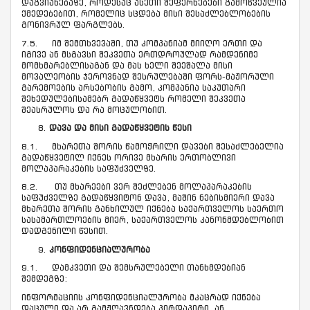
დაგვიანებაზე, როდესაც ასეთი შეფერხებები გამოწვეულია
ქმედებებით, რომელიც სცდება მისი შესაძლებლობების
გონივრულ ფარგლებს.
7.5. იმ შემთხვევაში, თუ კომპანიამ მიიღო ერთი და
იგივე ან მსგავსი შეკვეთა ერთდროულად რამდენიმე
მომხმარებლისაგან და მას ხელი შეეშალა მისი
მოვალეობის ჯეროვნად შესრულებაში ფორს-მაჟორული
გარემოების არსებობის გამო, კომპანია საკუთარი
შეხედულებისამებრ გადაწყვეტს რომელი შეკვეთა
შეასრულოს და რა მოცულობით.
დავა და მისი გადაწყვეტის წესი
8.1. მხარეთა შორის წამოჭრილი დავები შესაძლებელია
გადაწყვეტილ იქნეს ორივე მხარის ერთობლივი
მოლაპარაკების საფუძველზე.
8.2. თუ მხარეები ვერ შეძლებენ მოლაპარაკების
საფუძველზე გადაწყვიტონ დავა, მაშინ ნებისმიერი დავა
მხარეთა შორის განხილულ იქნება საქართველოს საერთო
სასამართლოების მიერ, საქართველოს კანონმდებლობით
დადგენილი წესით.
კონფიდენციალურობა
9.1. დამკვეთი და შემსრულებელი თანხმდებიან
შემდეგზე:
ინფორმაციის კონფიდენციალურობა მკაცრად იქნება
დაცული და არ გამჟღავნდება პირდაპირი, ან