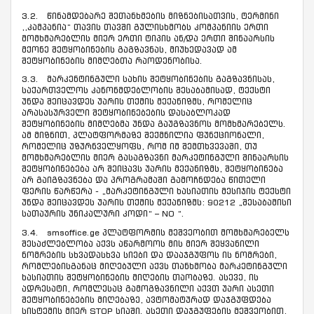
3.2. წინამდებარე შეთანხმების მიზნებისათვის, ტერმინი
,,კამპანია” თავის თავში გულისხმობს კომპანიის ერთი
მომხმარებლის მიერ ერთი ტიპის ან/და ერთი შინაარსის
მქონე შეტყობინების გაგზავნას, მიუხედავად ამ
შეტყობინების მიმღებთა რაოდენობისა.
3.3. მარკენტინგული სახის შეტყობინების გაგზავნისას,
საქართველოს კანონმდებლობის შესაბამისად, ტექსტი
უნდა შეიცავდეს უარის თქმის მექანიზმს, რომელიც
არასასურველი შეტყობინებების დასაბლოკად
შეტყობინების მიმღებმა უნდა გაუგზავნოს მომხმარებელს.
ამ მიზნით, პლატფორმაზე შექმნილია ფუნქციონალი,
რომელიც უზურნველყოფს, რომ იმ შემთხვევაში, თუ
მომხმარებლის მიერ გასაგზავნი მარკეტინგული შინაარსის
შეტყობინებება არ შეიცავს უარის მექანიზმს, შეტყობინება
არ გაიგზავნება და პროგრამაში გამოჩნდება წითელი
ფერის წარწერა - „მარკეტინგული ხასიათის მესიჯის ტექსტი
უნდა შეიცავდეს უარის თქმის მექანიზმს: 90212 „შესაბამისი
სათაურის უნიკალური კოდი“ – NO “.
3.4. smsoffice.ge პლატფორმის მეშვეობით მომხმარებელს
შესაძლებლობა აქვს აწარმოოს მის მიერ შეყვანილი
ნომრების სხვადასხვა სიები და დააჯგუფოს ის ნომრები,
რომლებისგანაც მიღებული აქვს თანხმობა მარკეტინგული
ხასიათის შეტყობინების მიღების თაობაზე. ასევე, ის
ადრესატი, რომლესაც გამოგზავნილი აქვთ უარი ასეთი
შეტყობინებების მიღებაზე, ავტომატურად დაჯგუფდება
სისტემის მიერ STOP სიაში. ასეთი დაჯგუფების მეშვეობით,