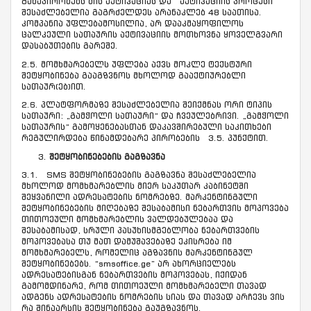
განაპირობებს მის აქტივაციას და აქტივაციის პროცესი
შესაძლებელია გაგრძელდეს არანაკლებ 48 საათისა.
კომპანია უფლებამოსილია, არ დააკმაყოფილოს
ცალკეული სათაურის აქტივაციის მოთხოვნა ყოველგვარი
დასაბუთების გარეშე.
2.5. მომხმარებელს უფლება აქვს მოკლე ტექსტური
შეტყობინება გააგზვნოს მხოლოდ გააქტიურებლი
სათაურ(ებ)ით.
2.6. პლატფორმაზე შესაძლებელია შეიქმნას ორი ტიპის
სათაური: „გამჭოლი სათაური“ და ჩვეულებრივი. „გამჭოლი
სათაურის“ გამოყენებასთან დაკავშირებული საკითხები
რეგულირდება წინამდებარე პირობების 3.5. პუნქტით.
შეტყობინებების გაგზავნა
3.1. SMS შეტყობინებების გაგზავნა შესაძლებელია
მხოლოდ მომხმარებლის მიერ საკუთარ კაბინეტში
შეყვანილი ადრესატების ნომრებზე. მარკენტინგული
შეტყობინებების მიღებაზე შესაბამისი ნებართვის მოპოვება
თითოეული მომხმარებლის ვალდებულებაა და
შესაბამისად, სრული პასუხისმგებლობა ნებართვების
მოპოვებასა თუ მათ დამუშავებაზე ეკისრება იმ
მომხმარებელს, რომელიც აგზავნის მარკენტინგულ
შეტყობინებებს. “smsoffice.ge” არ ახორციელებს
ადრესატებისგან ნებართვების მოპოვებას, იქიდან
გამომდინარე, რომ თითოეული მომხმარებელი თავად
ადგენს ადრესატების ნომრების სიას და თავად არჩევს ვის
რა შინაარსის შეტყობინება გაუგზავნოს.