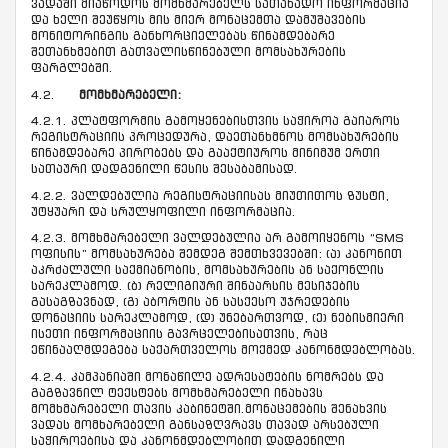
ვადაში მიაწოდოს მომხმარებელს სათანადო ინფორმაცია
და ხელი შეუწყოს მის მიერ მონაცემთა დამუშავების
მონიტორინგის განხორციელებას წინამდებარე
შეთანხმებით გათვალისწინებული მომსახურების
ფარგლებში.
4.2.
მომხმარებელი:
4.2.1. პლატფორმის გამოყენებისთვის საჭიროა გაიაროს
რეგისტრაციის პროცედურა, დაეთანხმნოს მომსახურების
წინამდებარე პირობებს და გააქტიუროს მინიმუმ ერთი
სათაური დადგენილი წესის შესაბამისად.
4.2.2. ვალდებულია რეგისტრაციისას მიუთითოს ზუსტი,
უტყუარი და სრულყოფილი ინფორმაცია.
4.2.3. მომხმარებელი ვალდებულია არ გამოიყენოს “SMS
ოფისის” მომსახურება შემდეგ შემთხვევებში: (ა) კანონით
აკრძალული საქმიანობის, მომსახურების ან საქონლის
სარეკლამოდ. (ბ) რელიგიური შინაარსის მესიჯების
გასაგზავნად, (გ) აბორტის ან სასქესო უჯრედების
დონაციის სარეკლამოდ, (დ) უნებართვოდ, (ე) ნებისმიერი
ისეთი ინფორმაციის გავრცელებისათვის, რაც
ეწინააღმდეგება საქართველოს მოქმედ კანონმდებლობას.
4.2.4. კამპანიაში მონაწილე ადრესატების ნომრებს და
გაგზავნილ ტექსტებს მომხმარებელი ინახავს
მომხმარებელი თავის კაბინეტში.მონაცემების შენახვის
ვადას მომხარებელი განსაზღვრავს თავად არსებული
საჭიროებისა და კანონმდებლობით დადგენილი