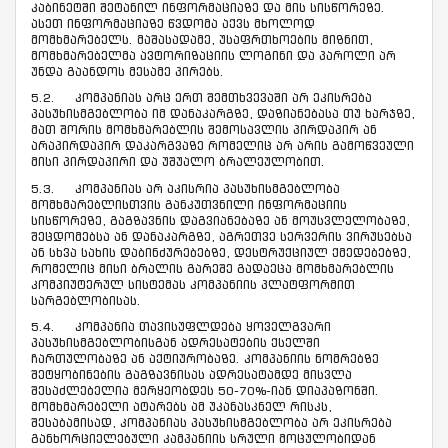
კაბინეტში შეტანილ ინფორმაციაზე და მის სისწორეზე.
ასეთ ინფორმაციაზე წვდომა აქვს მხოლოდ
მომხმარებელს. მაშასადამე, უსაფრთხოების მიზნით,
მომხმარებელმა ავტორიზაციის ლოგინი და პაროლი არ
უნდა გაანდოს მესამე პირებს.
5.2. კომპანიას არც ერთ შემთხვევაში არ ეკისრება
პასუხისმგებლობა იმ დანაკარგზე, დაზიანებასა თუ ხარჯზე,
მათ შორის მომხმარებლის შემოსავლის პირდაპირ ან
არაპირდაპირ დაკარგვაზე რომელიც არ არის გამოწვეული
მისი პირდაპირი და უშუალო ბრალეულობით.
5.3. კომპანიას არ აკისრია პასუხისმგებლობა
მომხმარებლისთვის განკუთვნილი ინფორმაციის
სისწორეზე, გაგზავნის დაგვიანებაზე ან მოუსვლელობაზე,
შეცდომებსა ან დანაკარგზე, აგრეთვე სერვერის ვირუსებსა
ან სხვა სახის დაბინძურებებზე, დესტრუქციულ ქმედებებზე,
რომელიც მისი ბრალის გარეშე გადაეცა მომხმარებლის
კომპიუტერულ სისტემას კომპანიის პლატფორმით
სარგებლობისას.
5.4. კომპანია თავისუფლდება ყოველგვარი
პასუხისმგებლობისგან ადრესატების ქსელში
ჩართულობაზე ან აქტიურობაზე. კომპანიის ნომრებზე
შეტყობინების გაგზავნისას ადრესატამდე მისვლა
შესაძლებელია მერყეობდეს 50-70%-იან დიაპაზონში.
მომხმარებელი ატარებს ამ უკანასკნელ რისკს,
შესაბამისად, კომპანიას პასუხისმგებლობა არ ეკისრება
განხორციელებული კამპანიის სრული მოცულობიდან