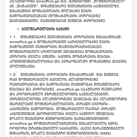
პლატფორმა smsoffice.ge-ზე), შემდგომში „მომხმარებელი“
ან „დამკვეთი“, წინამდებარე შეთანხმების საფუძველზე,
შესაბამისი მომსახურების მიღებაზე ნების
გამოხატვისთანავე (მომსახურების პირობებზე
დათანხმებით), თანხმდებიან შემდეგ პირობებზე:
ხელშეკრულების საგანი
1.1. წინამდებარე შეთანხმების პირობების შესაბამისად,
smsoffice.ge-ს მომსახურებით სარგებლობაზე ნების
გამოხატვით თანხმობის დაფიქსირებისთანავე,
მომხმარებელი სრულებით ეთანხმება მომსახურების
პირობის ყველა პუნქტს, საიტის მოხმარების წესებს,
კონფიდენციალობისა და პერსონალურ მონაცემთა დაცვის
პოლიტიკებს.
1.2. შეთანხმების პირობების შესაბამისად, მას შემდეგ,
რაც მომხმარებელი გაივლის პლატფორმაზე
რეგისტრაციას და გამოხატავს თანხმობას წინამდებარე
წესებსა და პირობებზე, smsoffice.ge საკუთარი ტექნიკური
და პროგრამული უზრუნველყოფის საშუალებებით,
უზრუნველყოფს პლატფორმაზე დაშვებას და პლატფორმის
ფარგლებში მომხმარებლისთვის პირადი სივრცის -
კაბინეტის გამოყოფას. მომხარებელი თავისი პირადი
კაბინეტიდან ახორციელებს ყველა საჭირო ქმედებას
მოკლე ტექსტური შეტყობინების გაგზავნისმიზნით.
smsoffice.ge მომხმარებლებისთვის შესაძლებელს ხდის,
როგორც ტრანზაქციული ხასიათის, ასევე მარკენტინგული
შინაარსის მოკლე ტექსტური შეტყობინებების (SMS)