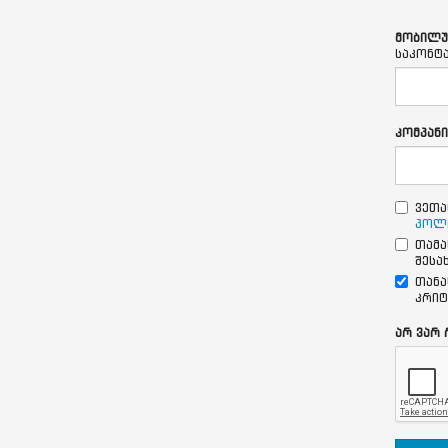
მობილუ
საკონტ
კომპანი
ვეთა
პოლ
თამა
შესა
თანა
კრიტ
არ ვარ