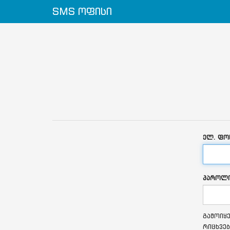
SMS ოფისი
ელ. ფო
პაროლ
გამოიყე
რიცხვებ